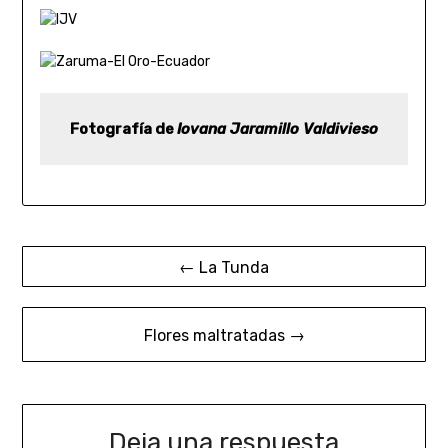
Fotografía de 
Iovana Jaramillo Valdivieso
Navegación
← La Tunda
de
entradas
Flores maltratadas →
Deja una respuesta