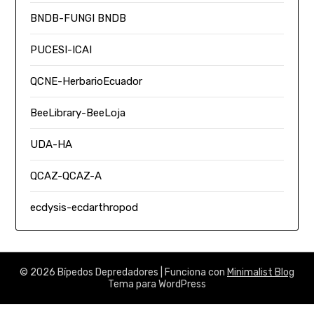
BNDB-FUNGI BNDB
PUCESI-ICAI
QCNE-HerbarioEcuador
BeeLibrary-BeeLoja
UDA-HA
QCAZ-QCAZ-A
ecdysis-ecdarthropod
© 2026 Bípedos Depredadores
| Funciona con
Minimalist Blog
Tema para WordPress