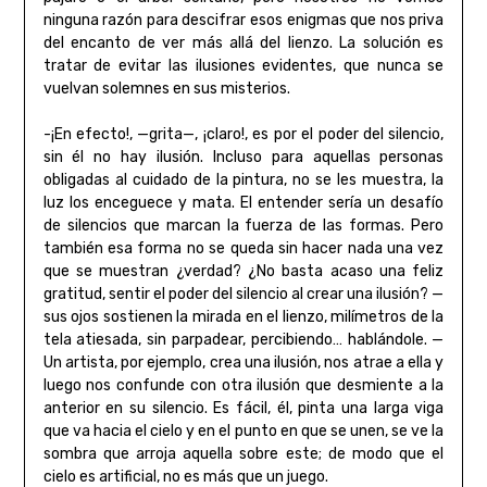
ninguna razón para descifrar esos enigmas que nos priva
del encanto de ver más allá del lienzo. La solución es
tratar de evitar las ilusiones evidentes, que nunca se
vuelvan solemnes en sus misterios.
-¡En efecto!, —grita—, ¡claro!, es por el poder del silencio,
sin él no hay ilusión. Incluso para aquellas personas
obligadas al cuidado de la pintura, no se les muestra, la
luz los enceguece y mata. El entender sería un desafío
de silencios que marcan la fuerza de las formas. Pero
también esa forma no se queda sin hacer nada una vez
que se muestran ¿verdad? ¿No basta acaso una feliz
gratitud, sentir el poder del silencio al crear una ilusión? —
sus ojos sostienen la mirada en el lienzo, milímetros de la
tela atiesada, sin parpadear, percibiendo… hablándole. —
Un artista, por ejemplo, crea una ilusión, nos atrae a ella y
luego nos confunde con otra ilusión que desmiente a la
anterior en su silencio. Es fácil, él, pinta una larga viga
que va hacia el cielo y en el punto en que se unen, se ve la
sombra que arroja aquella sobre este; de modo que el
cielo es artificial, no es más que un juego.