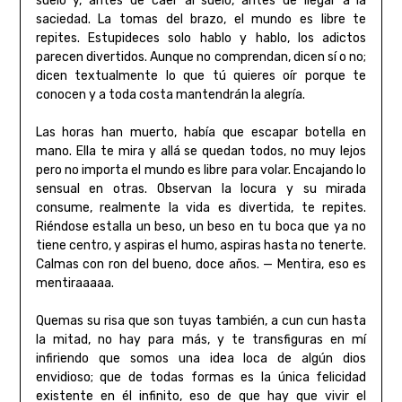
suelo y, antes de caer al suelo, antes de llegar a la
saciedad. La tomas del brazo, el mundo es libre te
repites. Estupideces solo hablo y hablo, los adictos
parecen divertidos. Aunque no comprendan, dicen sí o no;
dicen textualmente lo que tú quieres oír porque te
conocen y a toda costa mantendrán la alegría.
Las horas han muerto, había que escapar botella en
mano. Ella te mira y allá se quedan todos, no muy lejos
pero no importa el mundo es libre para volar. Encajando lo
sensual en otras. Observan la locura y su mirada
consume, realmente la vida es divertida, te repites.
Riéndose estalla un beso, un beso en tu boca que ya no
tiene centro, y aspiras el humo, aspiras hasta no tenerte.
Calmas con ron del bueno, doce años. — Mentira, eso es
mentiraaaaa.
Quemas su risa que son tuyas también, a cun cun hasta
la mitad, no hay para más, y te transfiguras en mí
infiriendo que somos una idea loca de algún dios
envidioso; que de todas formas es la única felicidad
existente en él infinito, eso de que hay que vivir el