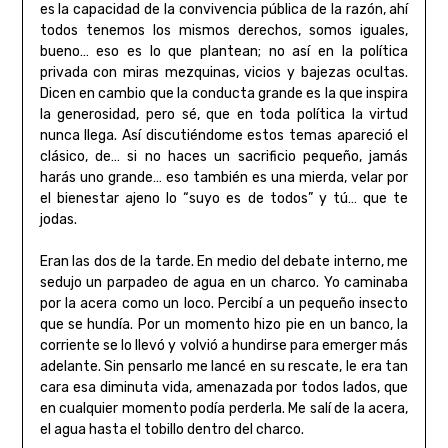
es la capacidad de la convivencia pública de la razón, ahí
todos tenemos los mismos derechos, somos iguales,
bueno… eso es lo que plantean; no así en la política
privada con miras mezquinas, vicios y bajezas ocultas.
Dicen en cambio que la conducta grande es la que inspira
la generosidad, pero sé, que en toda política la virtud
nunca llega. Así discutiéndome estos temas apareció el
clásico, de… si no haces un sacrificio pequeño, jamás
harás uno grande… eso también es una mierda, velar por
el bienestar ajeno lo “suyo es de todos” y tú… que te
jodas.
Eran las dos de la tarde. En medio del debate interno, me
sedujo un parpadeo de agua en un charco. Yo caminaba
por la acera como un loco. Percibí a un pequeño insecto
que se hundía. Por un momento hizo pie en un banco, la
corriente se lo llevó y volvió a hundirse para emerger más
adelante. Sin pensarlo me lancé en su rescate, le era tan
cara esa diminuta vida, amenazada por todos lados, que
en cualquier momento podía perderla. Me salí de la acera,
el agua hasta el tobillo dentro del charco.