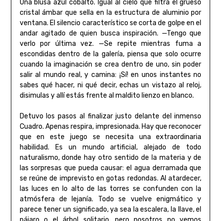
Una blusa azul cobalto. Igual al cielo que filtra el grueso
cristal ámbar que sella en la estructura de aluminio por
ventana. El silencio característico se corta de golpe en el
andar agitado de quien busca inspiración. —Tengo que
verlo por última vez. —Se repite mientras fuma a
escondidas dentro de la galería, piensa que solo ocurre
cuando la imaginación se crea dentro de uno, sin poder
salir al mundo real, y camina: ¡Sí! en unos instantes no
sabes qué hacer, ni qué decir, echas un vistazo al reloj,
disimulas y allí estás frente al maldito lienzo en blanco.
Detuvo los pasos al finalizar justo delante del inmenso
Cuadro. Apenas respira, impresionada. Hay que reconocer
que en este juego se necesita una extraordinaria
habilidad. Es un mundo artificial, alejado de todo
naturalismo, donde hay otro sentido de la materia y de
las sorpresas que pueda causar: el agua derramada que
se reúne de imprevisto en gotas redondas. Al atardecer,
las luces en lo alto de las torres se confunden con la
atmósfera de lejanía. Todo se vuelve enigmático y
parece tener un significado, ya sea la escalera, la llave, el
pájaro o el árbol solitario, pero nosotros no vemos