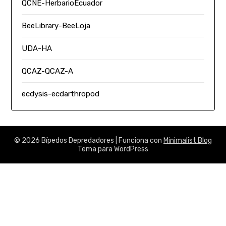
QCNE-HerbarioEcuador
BeeLibrary-BeeLoja
UDA-HA
QCAZ-QCAZ-A
ecdysis-ecdarthropod
© 2026 Bípedos Depredadores
| Funciona con
Minimalist Blog
Tema para WordPress