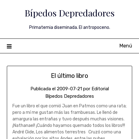
Saltar
Bípedos Depredadores
al
contenido
Primatemia diseminada. El antropoceno.
Menú
El último libro
Publicada el
2009-07-21
por
Editorial
Bípedos Depredadores
Fue un libro el que comió Juan en Patmos como una rata;
pero a mí me gustan más las frambuesas. Le llenó de
amargura las entrañas y tuvo después muchas visiones.
¡Nathanael! ¡Cuándo hayamos quemado todos los libros!!!
André Gide, Los alimentos terrestres Cruzó como una
exhalación por los altos Andes, entre las nubes,…