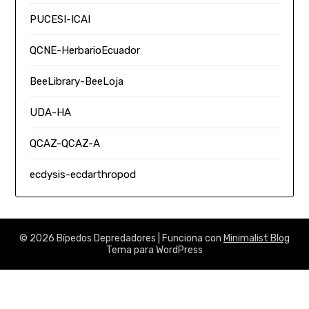
PUCESI-ICAI
QCNE-HerbarioEcuador
BeeLibrary-BeeLoja
UDA-HA
QCAZ-QCAZ-A
ecdysis-ecdarthropod
© 2026 Bípedos Depredadores
| Funciona con
Minimalist Blog
Tema para WordPress