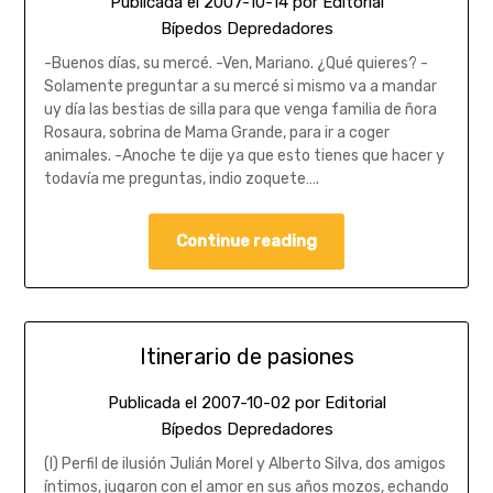
Publicada el
2007-10-14
por
Editorial
Bípedos Depredadores
-Buenos días, su mercé. -Ven, Mariano. ¿Qué quieres? -
Solamente preguntar a su mercé si mismo va a mandar
uy día las bestias de silla para que venga familia de ñora
Rosaura, sobrina de Mama Grande, para ir a coger
animales. -Anoche te dije ya que esto tienes que hacer y
todavía me preguntas, indio zoquete….
Continue reading
Itinerario de pasiones
Publicada el
2007-10-02
por
Editorial
Bípedos Depredadores
(I) Perfil de ilusión Julián Morel y Alberto Silva, dos amigos
íntimos, jugaron con el amor en sus años mozos, echando